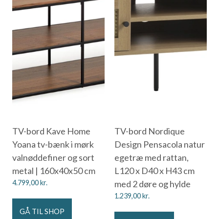
TV-bord Kave Home
TV-bord Nordique
Yoana tv-bænk i mørk
Design Pensacola natur
valnøddefiner og sort
egetræ med rattan,
metal | 160x40x50 cm
L120 x D40 x H43 cm
4.799,00
kr.
med 2 døre og hylde
1.239,00
kr.
GÅ TIL SHOP