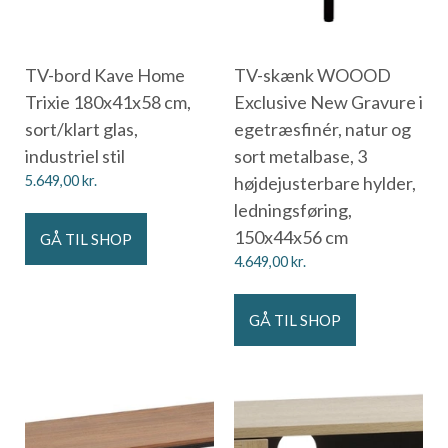
TV-bord Kave Home
TV-skænk WOOOD
Trixie 180x41x58 cm,
Exclusive New Gravure i
sort/klart glas,
egetræsfinér, natur og
industriel stil
sort metalbase, 3
5.649,00
kr.
højdejusterbare hylder,
ledningsføring,
150x44x56 cm
GÅ TIL SHOP
4.649,00
kr.
GÅ TIL SHOP