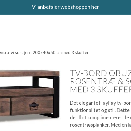
Vi anbefaler webshoppen her
ntræ & sort jern 200x40x50 cm med 3 skuffer
TV-BORD OBUZI
ROSENTRÆ & S
MED 3 SKUFFE
Det elegante HayFay tv-bord
funktionalitet og stil. Dett
der flot komplimenterer de 
rosentræsplanker. Med en 