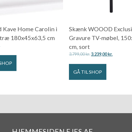
 Kave Home Carolin i
Skænk WOOOD Exclus
stræ 180x45x63,5 cm
Gravure TV-møbel, 15
.
cm, sort
3.799,00
kr.
3.239,00
kr.
 SHOP
GÅ TIL SHOP
HJEMMESIDEN EJES AF