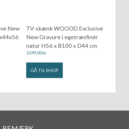
ive New
TV-skænk WOOOD Exclusive
0x44x56
New Gravure i egetræsfinér
natur H56 x B100 x D44 cm
3.599,00
kr.
GÅ TIL SHOP
BEMÆRK