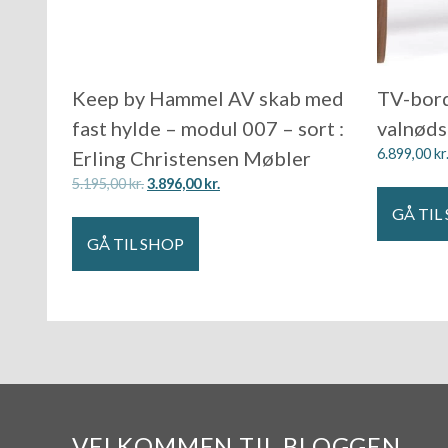
Keep by Hammel AV skab med
TV-bord
fast hylde – modul 007 – sort :
valnød
6.899,00
kr
Erling Christensen Møbler
5.195,00
kr.
3.896,00
kr.
GÅ TIL
GÅ TIL SHOP
VELKOMMEN TIL BLOGGEN