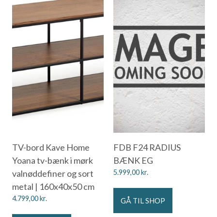
TV-bord Kave Home
FDB F24 RADIUS
Yoana tv-bænk i mørk
BÆNK EG
valnøddefiner og sort
5.999,00
kr.
metal | 160x40x50 cm
4.799,00
kr.
GÅ TIL SHOP