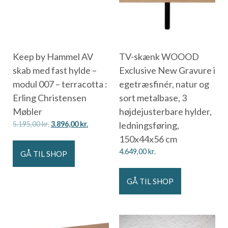
Keep by Hammel AV
TV-skænk WOOOD
skab med fast hylde –
Exclusive New Gravure i
modul 007 – terracotta :
egetræsfinér, natur og
Erling Christensen
sort metalbase, 3
Møbler
højdejusterbare hylder,
5.195,00
kr.
3.896,00
kr.
ledningsføring,
150x44x56 cm
4.649,00
kr.
GÅ TIL SHOP
GÅ TIL SHOP