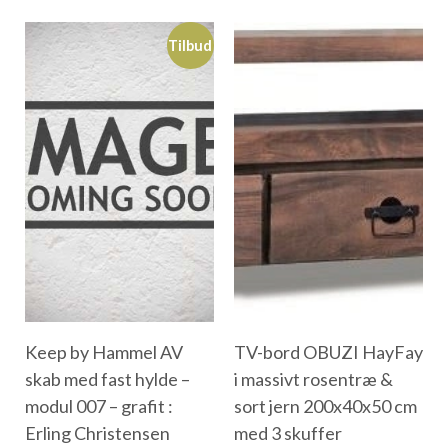
Tilbud
Keep by Hammel AV
TV-bord OBUZI HayFay
skab med fast hylde –
i massivt rosentræ &
modul 007 – grafit :
sort jern 200x40x50 cm
Erling Christensen
med 3 skuffer