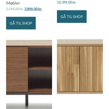
Møbler
10.399,00
kr.
5.195,00
kr.
3.896,00
kr.
GÅ TIL SHOP
GÅ TIL SHOP