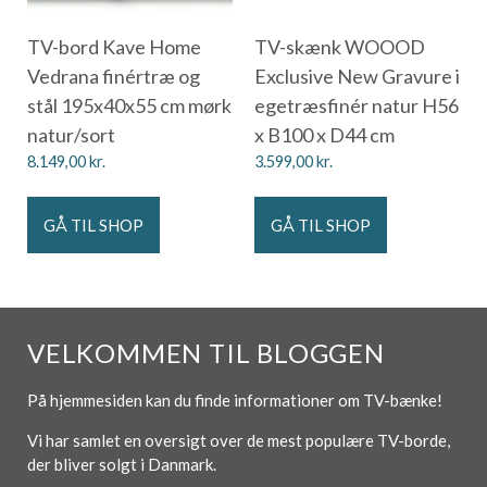
TV-bord Kave Home
TV-skænk WOOOD
Vedrana finértræ og
Exclusive New Gravure i
stål 195x40x55 cm mørk
egetræsfinér natur H56
natur/sort
x B100 x D44 cm
8.149,00
kr.
3.599,00
kr.
GÅ TIL SHOP
GÅ TIL SHOP
VELKOMMEN TIL BLOGGEN
På hjemmesiden kan du finde informationer om TV-bænke!
Vi har samlet en oversigt over de mest populære TV-borde,
der bliver solgt i Danmark.