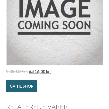
9.050,00
kr.
6.516,00
kr.
GÅ TIL SHOP
RELATEREDE VARER