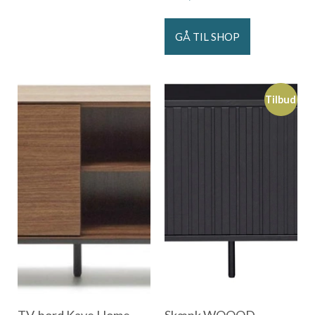
GÅ TIL SHOP
Tilbud
TV-bord Kave Home
Skænk WOOOD