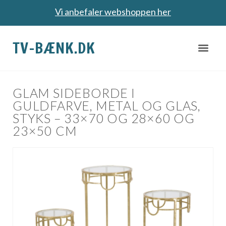
Vi anbefaler webshoppen her
TV-BÆNK.DK
GLAM SIDEBORDE I
GULDFARVE, METAL OG GLAS,
STYKS – 33×70 OG 28×60 OG
23×50 CM