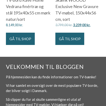
Vedrana finértræ og
Exclusive New Gravure
stål 195x40x55 cm mørk
TV-møbel, 150x44x56
natur/sort
cm, sort
8.149,00
kr.
3.799,00
kr.
3.239,00
kr.
GÅ TIL SHOP
GÅ TIL SHOP
VELKOMMEN TIL BLOGGEN
På hjemmesiden kan du finde informationer om TV-bænke!
Vi har samlet en oversigt over de mest populære TV-borde,
der bliver solgt i Danmark.
Så slipper du for at skulle sammenligne et utal af
hjemmesider med TV-møbler. Vi hjælper dig på vej!