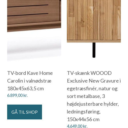
TV-bord Kave Home
TV-skænk WOOOD
Carolin i valnødstræ
Exclusive New Gravure i
180x45x63,5 cm
egetræsfinér, natur og
6.899,00
kr.
sort metalbase, 3
højdejusterbare hylder,
ledningsføring,
GÅ TIL SHOP
150x44x56 cm
4.649,00
kr.