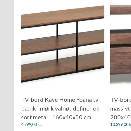
TV-bord Kave Home Yoana tv-
TV-bor
bænk i mørk valnøddefiner og
massivt
sort metal | 160x40x50 cm
200x40x
4.799,00
kr.
10.399,00
k