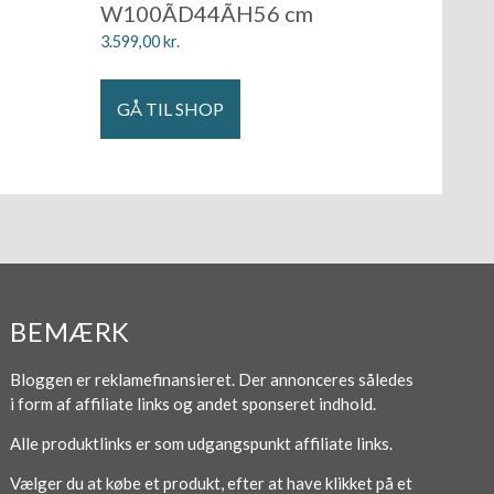
W100ÃD44ÃH56 cm
3.599,00
kr.
GÅ TIL SHOP
BEMÆRK
Bloggen er reklamefinansieret. Der annonceres således
i form af affiliate links og andet sponseret indhold.
Alle produktlinks er som udgangspunkt affiliate links.
Vælger du at købe et produkt, efter at have klikket på et