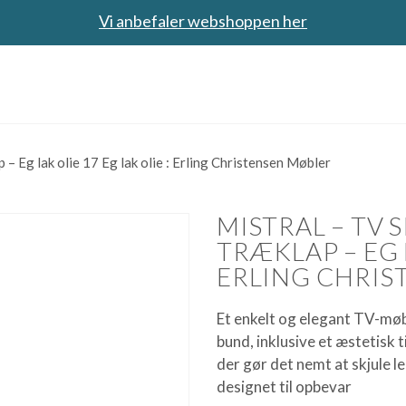
Vi anbefaler webshoppen her
 – Eg lak olie 17 Eg lak olie : Erling Christensen Møbler
MISTRAL – TV 
TRÆKLAP – EG L
ERLING CHRIS
Et enkelt og elegant TV-møb
bund, inklusive et æstetisk 
der gør det nemt at skjule 
designet til opbevar