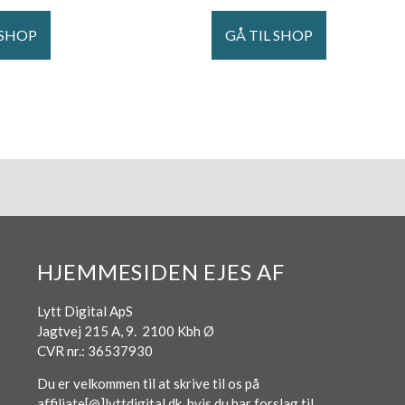
 SHOP
GÅ TIL SHOP
HJEMMESIDEN EJES AF
Lytt Digital ApS
Jagtvej 215 A, 9. 2100 Kbh Ø
CVR nr.: 36537930
Du er velkommen til at skrive til os på
affiliate[@]lyttdigital.dk, hvis du har forslag til