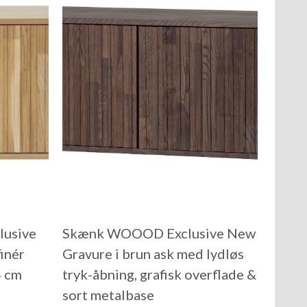
usive
Skænk WOOOD Exclusive New
inér
Gravure i brun ask med lydløs
4 cm
tryk-åbning, grafisk overflade &
sort metalbase