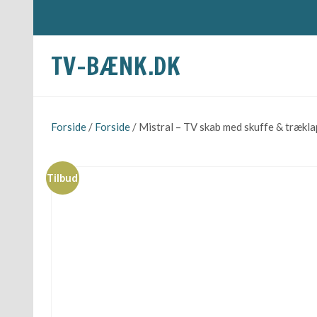
TV-BÆNK.DK
Forside
/
Forside
/ Mistral – TV skab med skuffe & træklap
Tilbud