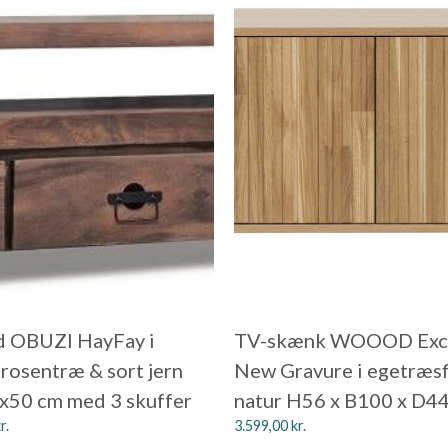
d OBUZI HayFay i
TV-skænk WOOOD Excl
 rosentræ & sort jern
New Gravure i egetræsf
50 cm med 3 skuffer
natur H56 x B100 x D4
r.
3.599,00
kr.