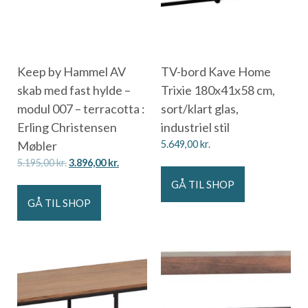
Keep by Hammel AV
TV-bord Kave Home
skab med fast hylde –
Trixie 180x41x58 cm,
modul 007 – terracotta :
sort/klart glas,
Erling Christensen
industriel stil
Møbler
5.649,00
kr.
5.195,00
kr.
3.896,00
kr.
GÅ TIL SHOP
GÅ TIL SHOP