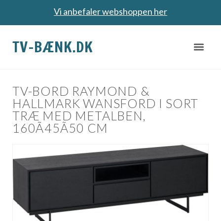
Vi anbefaler webshoppen her
TV-BÆNK.DK
TV-BORD RAYMOND &
HALLMARK WANSFORD I SORT
TRÆ MED METALBEN,
160Ã45Ã50 CM