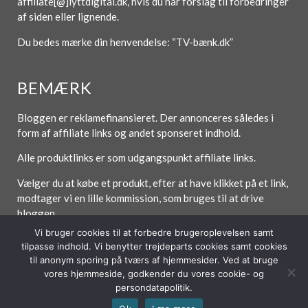
affiliate[@]lyttdigital.dk, hvis du har forslag til forbedringer
af siden eller lignende.
Du bedes mærke din henvendelse: “TV-bænk.dk”
BEMÆRK
Bloggen er reklamefinansieret. Der annonceres således i
form af affiliate links og andet sponseret indhold.
Alle produktlinks er som udgangspunkt affiliate links.
Vælger du at købe et produkt, efter at have klikket på et link,
modtager vi en lille kommission, som bruges til at drive
bloggen.
Vi bruger cookies til at forbedre brugeroplevelsen samt
tilpasse indhold. Vi benytter trejdeparts cookies samt cookies
til anonym sporing på tværs af hjemmesider. Ved at bruge
vores hjemmeside, godkender du vores cookie- og
Forside
Om / Kontakt
Betingelser
persondatapolitik.
© 2026 Lytt Digital ApS