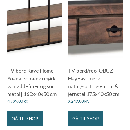
TV-bord Kave Home
TV-bord/reol OBUZI
Yoana tv-bænk i mørk
HayFay i mørk
valnøddefiner og sort
natur/sort rosentræ &
metal | 160x40x50 cm
jernstel 175x40x50 cm
4.799,00
kr.
9.249,00
kr.
GÅ TIL SHOP
GÅ TIL SHOP