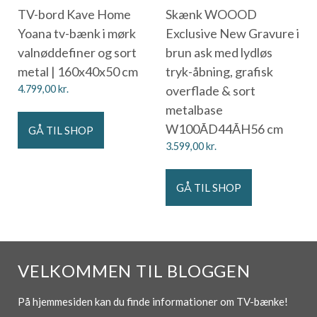
TV-bord Kave Home
Skænk WOOOD
Yoana tv-bænk i mørk
Exclusive New Gravure i
valnøddefiner og sort
brun ask med lydløs
metal | 160x40x50 cm
tryk-åbning, grafisk
4.799,00
kr.
overflade & sort
metalbase
W100ÃD44ÃH56 cm
GÅ TIL SHOP
3.599,00
kr.
GÅ TIL SHOP
VELKOMMEN TIL BLOGGEN
På hjemmesiden kan du finde informationer om TV-bænke!