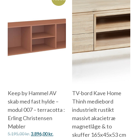
Keep by Hammel AV
TV-bord Kave Home
skab med fast hylde –
Thinh mediebord
modul 007 – terracotta :
industrielt rustikt
Erling Christensen
massivt akacietræ
Møbler
magnetlåge & to
5.195,00
kr.
3.896,00
kr.
skuffer 165x45x53 cm