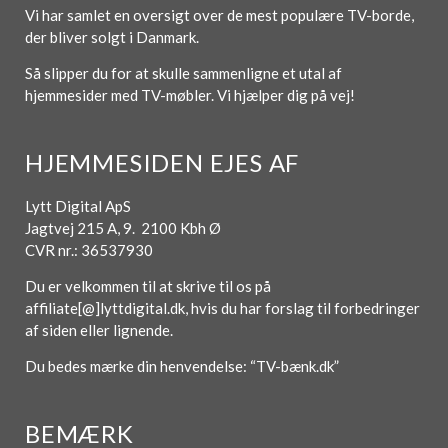
Vi har samlet en oversigt over de mest populære TV-borde,
der bliver solgt i Danmark.
Så slipper du for at skulle sammenligne et utal af
hjemmesider med TV-møbler. Vi hjælper dig på vej!
HJEMMESIDEN EJES AF
Lytt Digital ApS
Jagtvej 215 A, 9. 2100 Kbh Ø
CVR nr.: 36537930
Du er velkommen til at skrive til os på
affiliate[@]lyttdigital.dk, hvis du har forslag til forbedringer
af siden eller lignende.
Du bedes mærke din henvendelse: “TV-bænk.dk”
BEMÆRK