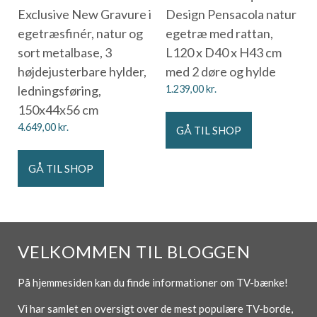
Exclusive New Gravure i
Design Pensacola natur
egetræsfinér, natur og
egetræ med rattan,
sort metalbase, 3
L120 x D40 x H43 cm
højdejusterbare hylder,
med 2 døre og hylde
ledningsføring,
1.239,00
kr.
150x44x56 cm
4.649,00
kr.
GÅ TIL SHOP
GÅ TIL SHOP
VELKOMMEN TIL BLOGGEN
På hjemmesiden kan du finde informationer om TV-bænke!
Vi har samlet en oversigt over de mest populære TV-borde,