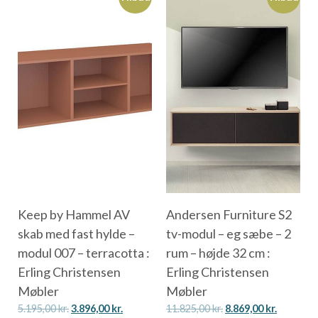
Keep by Hammel AV
Andersen Furniture S2
skab med fast hylde –
tv-modul – eg sæbe – 2
modul 007 – terracotta :
rum – højde 32 cm :
Erling Christensen
Erling Christensen
Møbler
Møbler
5.195,00
kr.
3.896,00
kr.
11.825,00
kr.
8.869,00
kr.