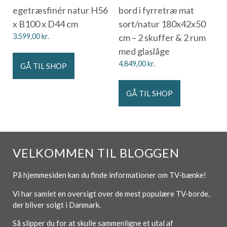
egetræsfinér natur H56
bord i fyrretræ mat
x B100 x D44 cm
sort/natur 180x42x50
3.599,00
kr.
cm – 2 skuffer & 2 rum
med glaslåge
4.849,00
kr.
GÅ TIL SHOP
GÅ TIL SHOP
VELKOMMEN TIL BLOGGEN
På hjemmesiden kan du finde informationer om TV-bænke!
Vi har samlet en oversigt over de mest populære TV-borde,
der bliver solgt i Danmark.
Så slipper du for at skulle sammenligne et utal af