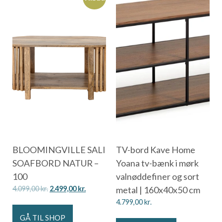
BLOOMINGVILLE SALI
TV-bord Kave Home
SOAFBORD NATUR –
Yoana tv-bænk i mørk
100
valnøddefiner og sort
4.099,00
kr.
2.499,00
kr.
metal | 160x40x50 cm
4.799,00
kr.
GÅ TIL SHOP