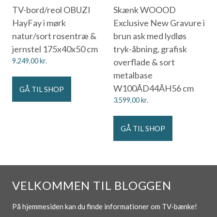
TV-bord/reol OBUZI
Skænk WOOOD
HayFay i mørk
Exclusive New Gravure i
natur/sort rosentræ &
brun ask med lydløs
jernstel 175x40x50 cm
tryk-åbning, grafisk
9.249,00
kr.
overflade & sort
metalbase
W100ÃD44ÃH56 cm
GÅ TIL SHOP
3.599,00
kr.
GÅ TIL SHOP
VELKOMMEN TIL BLOGGEN
På hjemmesiden kan du finde informationer om TV-bænke!