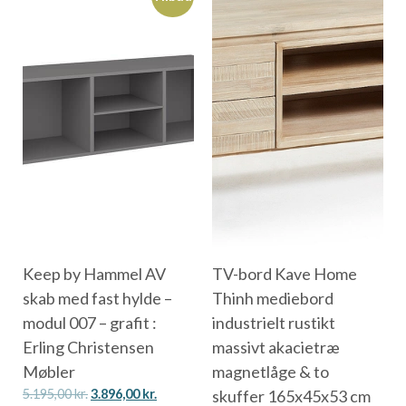
Keep by Hammel AV
TV-bord Kave Home
skab med fast hylde –
Thinh mediebord
modul 007 – grafit :
industrielt rustikt
Erling Christensen
massivt akacietræ
Møbler
magnetlåge & to
5.195,00
kr.
3.896,00
kr.
skuffer 165x45x53 cm