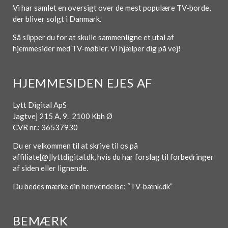
Vi har samlet en oversigt over de mest populære TV-borde,
der bliver solgt i Danmark.
Så slipper du for at skulle sammenligne et utal af
hjemmesider med TV-møbler. Vi hjælper dig på vej!
HJEMMESIDEN EJES AF
Lytt Digital ApS
Jagtvej 215 A, 9. 2100 Kbh Ø
CVR nr.: 36537930
Du er velkommen til at skrive til os på
affiliate[@]lyttdigital.dk, hvis du har forslag til forbedringer
af siden eller lignende.
Du bedes mærke din henvendelse: “TV-bænk.dk”
BEMÆRK