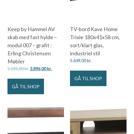
Keep by Hammel AV
TV-bord Kave Home
skab med fast hylde –
Trixie 180x41x58 cm,
modul 007 – grafit :
sort/klart glas,
Erling Christensen
industriel stil
Møbler
5.649,00
kr.
5.195,00
kr.
3.896,00
kr.
GÅ TIL SHOP
GÅ TIL SHOP