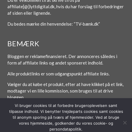
Du er velkommen til at skrive til os på
affiliate[@]lyttdigital.dk, hvis du har forslag til forbedringer
af siden eller lignende.
Du bedes mærke din henvendelse: “TV-bænk.dk”
BEMÆRK
Bloggen er reklamefinansieret. Der annonceres således i
form af affiliate links og andet sponseret indhold.
Alle produktlinks er som udgangspunkt affiliate links.
Vælger du at købe et produkt, efter at have klikket på et link,
modtager vi en lille kommission, som bruges til at drive
bloggen.
Vi bruger cookies til at forbedre brugeroplevelsen samt
tilpasse indhold. Vi benytter trejdeparts cookies samt cookies
til anonym sporing på tværs af hjemmesider. Ved at bruge
vores hjemmeside, godkender du vores cookie- og
Forside
Om / Kontakt
Betingelser
persondatapolitik.