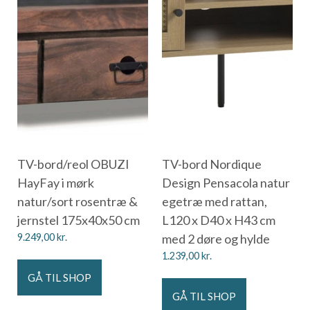
TV-bord/reol OBUZI
TV-bord Nordique
HayFay i mørk
Design Pensacola natur
natur/sort rosentræ &
egetræ med rattan,
jernstel 175x40x50 cm
L120 x D40 x H43 cm
9.249,00
kr.
med 2 døre og hylde
1.239,00
kr.
GÅ TIL SHOP
GÅ TIL SHOP