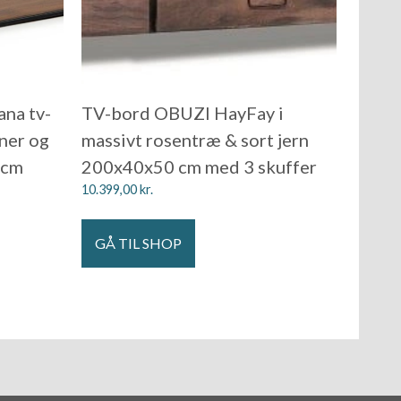
na tv-
TV-bord OBUZI HayFay i
ner og
massivt rosentræ & sort jern
 cm
200x40x50 cm med 3 skuffer
10.399,00
kr.
GÅ TIL SHOP