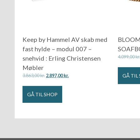
Keep by Hammel AV skab med
BLOOMI
fast hylde – modul 007 –
SOAFB
4.099,00
kr
snehvid : Erling Christensen
Møbler
GÅ TIL
3.863,00
kr.
2.897,00
kr.
GÅ TIL SHOP