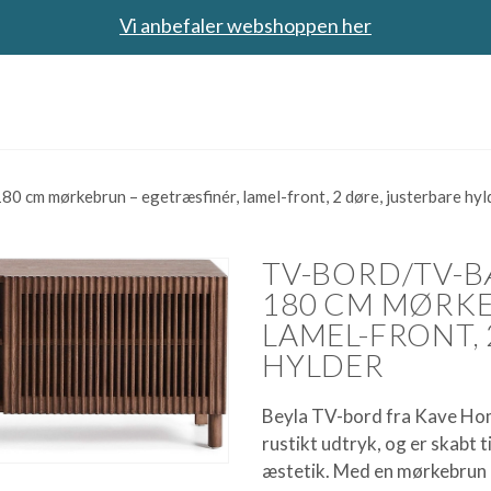
Vi anbefaler webshoppen her
 cm mørkebrun – egetræsfinér, lamel-front, 2 døre, justerbare hyl
TV-BORD/TV-B
180 CM MØRKE
LAMEL-FRONT, 
HYLDER
Beyla TV-bord fra Kave Ho
rustikt udtryk, og er skabt 
æstetik. Med en mørkebrun o