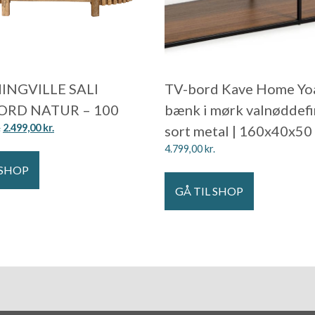
NGVILLE SALI
TV-bord Kave Home Yoa
ORD NATUR – 100
bænk i mørk valnøddefi
.
2.499,00
kr.
sort metal | 160x40x50
4.799,00
kr.
 SHOP
GÅ TIL SHOP