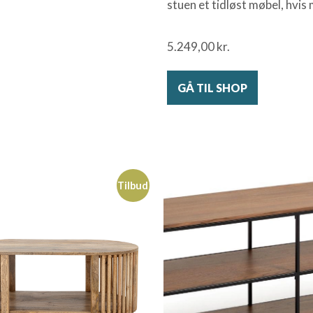
stuen et tidløst møbel, hvis 
5.249,00
kr.
GÅ TIL SHOP
Tilbud