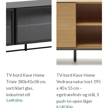
TV-bord Kave Home
TV-bord Kave Home
Trixie 180x41x58 cm,
Vedrana natur/sort 195
sort/klart glas,
x 40 x 55 cm –
industriel stil
egetræsfinér og stål, 3
5.649,00
kr.
push-to-open låger
8.149,00
kr.