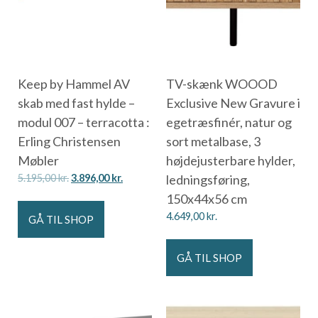
Keep by Hammel AV
TV-skænk WOOOD
skab med fast hylde –
Exclusive New Gravure i
modul 007 – terracotta :
egetræsfinér, natur og
Erling Christensen
sort metalbase, 3
Møbler
højdejusterbare hylder,
5.195,00
kr.
3.896,00
kr.
ledningsføring,
150x44x56 cm
4.649,00
kr.
GÅ TIL SHOP
GÅ TIL SHOP