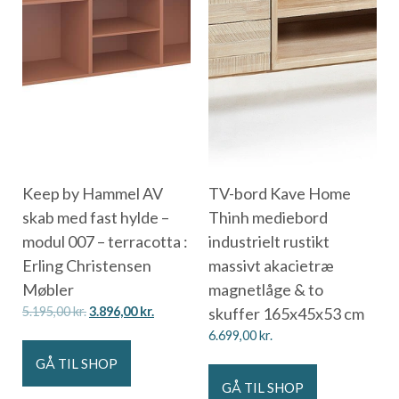
Keep by Hammel AV
TV-bord Kave Home
skab med fast hylde –
Thinh mediebord
modul 007 – terracotta :
industrielt rustikt
Erling Christensen
massivt akacietræ
Møbler
magnetlåge & to
5.195,00
kr.
3.896,00
kr.
skuffer 165x45x53 cm
6.699,00
kr.
GÅ TIL SHOP
GÅ TIL SHOP