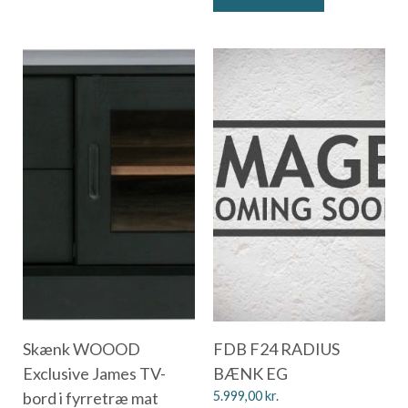
Skænk WOOOD
FDB F24 RADIUS
Exclusive James TV-
BÆNK EG
bord i fyrretræ mat
5.999,00
kr.