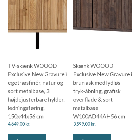
TV-skænk WOOOD
Skænk WOOOD
Exclusive New Gravure i
Exclusive New Gravure i
egetræsfinér, natur og
brun ask med lydløs
sort metalbase, 3
tryk-åbning, grafisk
højdejusterbare hylder,
overflade & sort
ledningsføring,
metalbase
150x44x56 cm
W100ÃD44ÃH56 cm
4.649,00
kr.
3.599,00
kr.