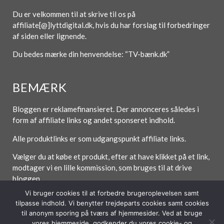
Du er velkommen til at skrive til os på
affiliate[@]lyttdigital.dk, hvis du har forslag til forbedringer
af siden eller lignende.
Du bedes mærke din henvendelse: “TV-bænk.dk”
BEMÆRK
Bloggen er reklamefinansieret. Der annonceres således i
form af affiliate links og andet sponseret indhold.
Alle produktlinks er som udgangspunkt affiliate links.
Vælger du at købe et produkt, efter at have klikket på et link,
modtager vi en lille kommission, som bruges til at drive
bloggen.
Vi bruger cookies til at forbedre brugeroplevelsen samt
tilpasse indhold. Vi benytter trejdeparts cookies samt cookies
til anonym sporing på tværs af hjemmesider. Ved at bruge
Forside
Om / Kontakt
Betingelser
vores hjemmeside, godkender du vores cookie- og