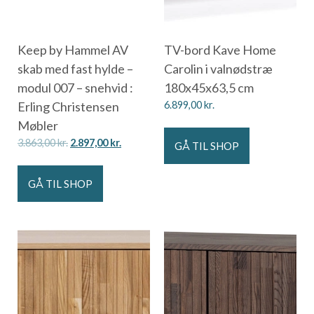
Keep by Hammel AV
TV-bord Kave Home
skab med fast hylde –
Carolin i valnødstræ
modul 007 – snehvid :
180x45x63,5 cm
Erling Christensen
6.899,00
kr.
Møbler
3.863,00
kr.
2.897,00
kr.
GÅ TIL SHOP
GÅ TIL SHOP