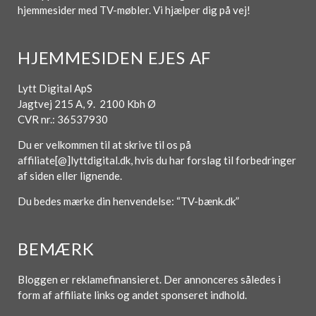
hjemmesider med TV-møbler. Vi hjælper dig på vej!
HJEMMESIDEN EJES AF
Lytt Digital ApS
Jagtvej 215 A, 9. 2100 Kbh Ø
CVR nr.: 36537930
Du er velkommen til at skrive til os på
affiliate[@]lyttdigital.dk, hvis du har forslag til forbedringer
af siden eller lignende.
Du bedes mærke din henvendelse: “TV-bænk.dk”
BEMÆRK
Bloggen er reklamefinansieret. Der annonceres således i
form af affiliate links og andet sponseret indhold.