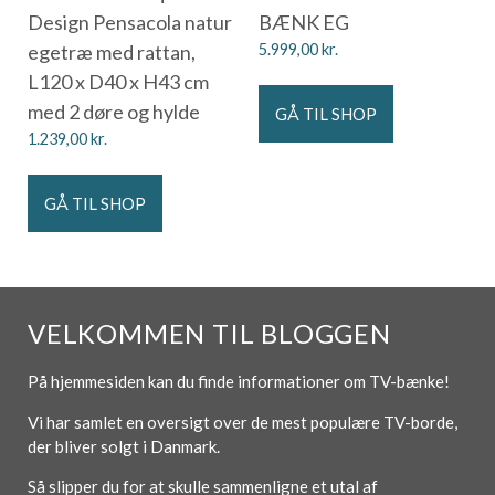
Design Pensacola natur
BÆNK EG
egetræ med rattan,
5.999,00
kr.
L120 x D40 x H43 cm
med 2 døre og hylde
GÅ TIL SHOP
1.239,00
kr.
GÅ TIL SHOP
VELKOMMEN TIL BLOGGEN
På hjemmesiden kan du finde informationer om TV-bænke!
Vi har samlet en oversigt over de mest populære TV-borde,
der bliver solgt i Danmark.
Så slipper du for at skulle sammenligne et utal af