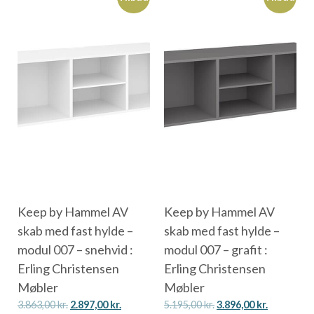
Keep by Hammel AV
Keep by Hammel AV
skab med fast hylde –
skab med fast hylde –
modul 007 – snehvid :
modul 007 – grafit :
Erling Christensen
Erling Christensen
Møbler
Møbler
3.863,00
kr.
2.897,00
kr.
5.195,00
kr.
3.896,00
kr.