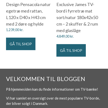
Design Pensacola natur
Exclusive James TV-
egetræ med rattan,
bord i fyrretræ mat
L120 x D40 x H43 cm
sort/natur 180x42x50
med 2 døre og hylde
cm – 2 skuffer & 2 rum
1.239,00
kr.
med glaslåge
4.849,00
kr.
GÅ TIL SHOP
GÅ TIL SHOP
VELKOMMEN TIL BLOGGEN
På hjemmesiden kan du finde informationer om TV-bænke!
Vi har samlet en oversigt over de mest populære TV-borde,
der bliver solgt i Danmark.