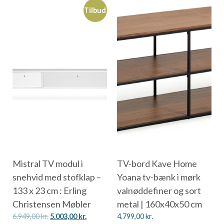
Tilbud
Mistral TV modul i
TV-bord Kave Home
snehvid med stofklap –
Yoana tv-bænk i mørk
133 x 23 cm : Erling
valnøddefiner og sort
Christensen Møbler
metal | 160x40x50 cm
6.949,00
kr.
5.003,00
kr.
4.799,00
kr.