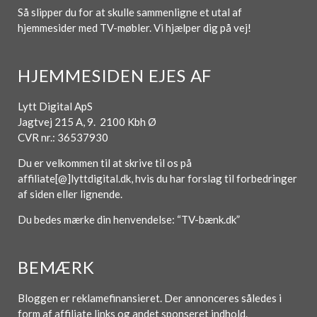
Så slipper du for at skulle sammenligne et utal af
hjemmesider med TV-møbler. Vi hjælper dig på vej!
HJEMMESIDEN EJES AF
Lytt Digital ApS
Jagtvej 215 A, 9. 2100 Kbh Ø
CVR nr.: 36537930
Du er velkommen til at skrive til os på
affiliate[@]lyttdigital.dk, hvis du har forslag til forbedringer
af siden eller lignende.
Du bedes mærke din henvendelse: “TV-bænk.dk”
BEMÆRK
Bloggen er reklamefinansieret. Der annonceres således i
form af affiliate links og andet sponseret indhold.