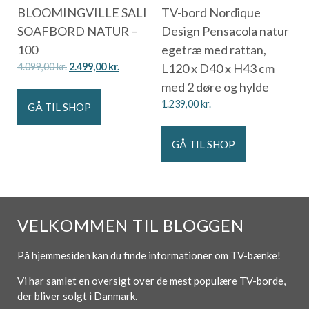
BLOOMINGVILLE SALI
TV-bord Nordique
SOAFBORD NATUR –
Design Pensacola natur
100
egetræ med rattan,
4.099,00
kr.
2.499,00
kr.
L120 x D40 x H43 cm
med 2 døre og hylde
1.239,00
kr.
GÅ TIL SHOP
GÅ TIL SHOP
VELKOMMEN TIL BLOGGEN
På hjemmesiden kan du finde informationer om TV-bænke!
Vi har samlet en oversigt over de mest populære TV-borde,
der bliver solgt i Danmark.