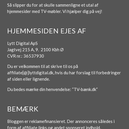
Så slipper du for at skulle sammenligne et utal af
hjemmesider med TV-møbler. Vi hjælper dig på vej!
HJEMMESIDEN EJES AF
Lytt Digital ApS
Jagtvej 215 A, 9. 2100 Kbh Ø
CVR nr.: 36537930
Du er velkommen til at skrive til os på
affiliate[@]lyttdigital.dk, hvis du har forslag til forbedringer
af siden eller lignende.
Du bedes mærke din henvendelse: “TV-bænk.dk”
BEMÆRK
Bloggen er reklamefinansieret. Der annonceres således i
form af affiliate links og andet sponseret indhold.