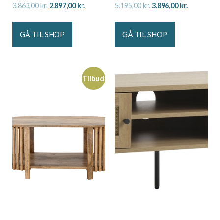
3.863,00
kr.
2.897,00
kr.
5.195,00
kr.
3.896,00
kr.
GÅ TIL SHOP
GÅ TIL SHOP
Tilbud