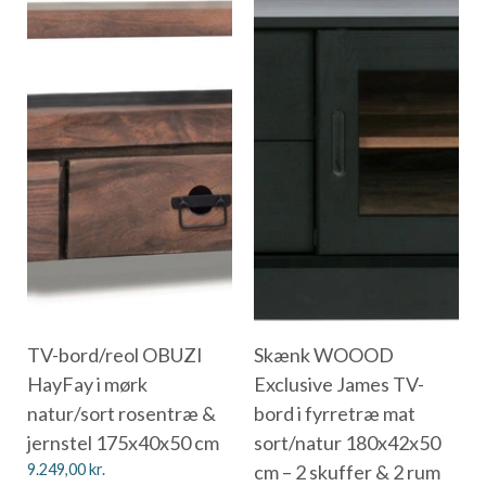
TV-bord/reol OBUZI
Skænk WOOOD
HayFay i mørk
Exclusive James TV-
natur/sort rosentræ &
bord i fyrretræ mat
jernstel 175x40x50 cm
sort/natur 180x42x50
9.249,00
kr.
cm – 2 skuffer & 2 rum