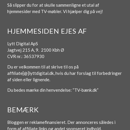
Så slipper du for at skulle sammenligne et utal af
hjemmesider med TV-møbler. Vi hjælper dig på vej!
HJEMMESIDEN EJES AF
Lytt Digital ApS
Jagtvej 215 A, 9. 2100 Kbh Ø
CVR nr.: 36537930
Du er velkommen til at skrive til os på
affiliate[@]lyttdigital.dk, hvis du har forslag til forbedringer
af siden eller lignende.
Du bedes mærke din henvendelse: “TV-bænk.dk”
BEMÆRK
Bloggen er reklamefinansieret. Der annonceres således i
form af affiliate links og andet sponseret indhold.