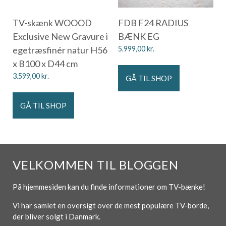
TV-skænk WOOOD
FDB F24 RADIUS
Exclusive New Gravure i
BÆNK EG
egetræsfinér natur H56
5.999,00
kr.
x B100 x D44 cm
3.599,00
kr.
GÅ TIL SHOP
GÅ TIL SHOP
VELKOMMEN TIL BLOGGEN
På hjemmesiden kan du finde informationer om TV-bænke!
Vi har samlet en oversigt over de mest populære TV-borde,
der bliver solgt i Danmark.