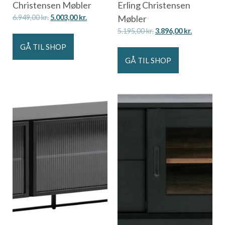
Christensen Møbler
Erling Christensen
6.949,00
kr.
5.003,00
kr.
Møbler
5.195,00
kr.
3.896,00
kr.
GÅ TIL SHOP
GÅ TIL SHOP