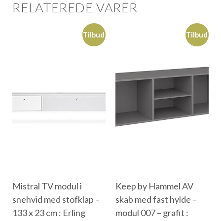
RELATEREDE VARER
Tilbud
Tilbud
Mistral TV modul i
Keep by Hammel AV
snehvid med stofklap –
skab med fast hylde –
133 x 23 cm : Erling
modul 007 – grafit :