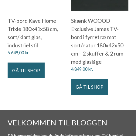
TV-bord Kave Home
Skænk WOOOD
Trixie 180x41x58 cm,
Exclusive James TV-
sort/klart glas,
bord i fyrretræ mat
industriel stil
sort/natur 180x42x50
5.649,00
kr.
cm – 2 skuffer & 2 rum
med glaslåge
4.849,00
kr.
GÅ TIL SHOP
GÅ TIL SHOP
VELKOMMEN TIL BLOGGEN
På hjemmesiden kan du finde informationer om TV-bænke!