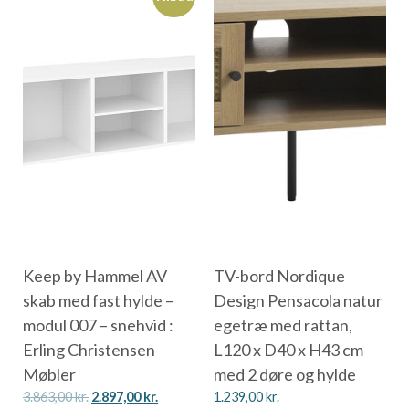
Keep by Hammel AV
TV-bord Nordique
skab med fast hylde –
Design Pensacola natur
modul 007 – snehvid :
egetræ med rattan,
Erling Christensen
L120 x D40 x H43 cm
Møbler
med 2 døre og hylde
3.863,00
kr.
2.897,00
kr.
1.239,00
kr.