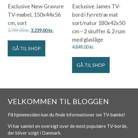
Exclusive New Gravure
Exclusive James TV-
TV-møbel, 150x44x56
bord i fyrretræ mat
cm, sort
sort/natur 180x42x50
3.799,00
kr.
3.239,00
kr.
cm – 2 skuffer & 2 rum
med glaslåge
4.849,00
kr.
GÅ TIL SHOP
GÅ TIL SHOP
VELKOMMEN TIL BLOGGEN
På hjemmesiden kan du finde informationer om TV-bænke!
Vi har samlet en oversigt over de mest populære TV-borde,
der bliver solgt i Danmark.