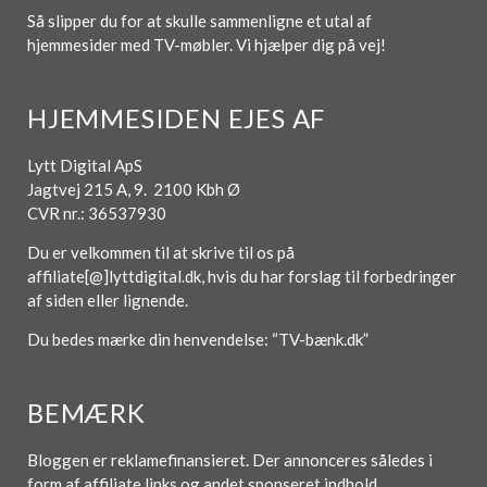
Så slipper du for at skulle sammenligne et utal af
hjemmesider med TV-møbler. Vi hjælper dig på vej!
HJEMMESIDEN EJES AF
Lytt Digital ApS
Jagtvej 215 A, 9. 2100 Kbh Ø
CVR nr.: 36537930
Du er velkommen til at skrive til os på
affiliate[@]lyttdigital.dk, hvis du har forslag til forbedringer
af siden eller lignende.
Du bedes mærke din henvendelse: “TV-bænk.dk”
BEMÆRK
Bloggen er reklamefinansieret. Der annonceres således i
form af affiliate links og andet sponseret indhold.