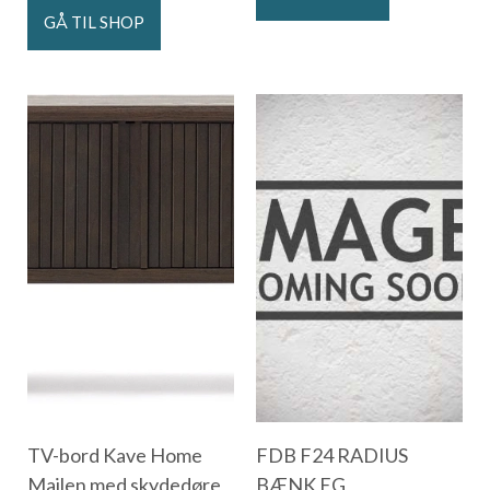
GÅ TIL SHOP
TV-bord Kave Home
FDB F24 RADIUS
Mailen med skydedøre
BÆNK EG