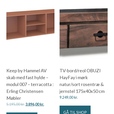
Keep by Hammel AV
TV-bord/reol OBUZI
skab med fast hylde –
HayFay i mørk
modul 007 – terracotta :
natur/sort rosentræ &
Erling Christensen
jernstel 175x40x50 cm
Møbler
9.249,00
kr.
5.195,00
kr.
3.896,00
kr.
GÅ TIL SHOP