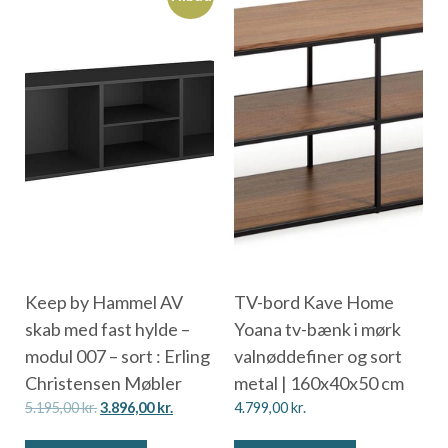
Keep by Hammel AV
TV-bord Kave Home
skab med fast hylde –
Yoana tv-bænk i mørk
modul 007 – sort : Erling
valnøddefiner og sort
Christensen Møbler
metal | 160x40x50 cm
5.195,00
kr.
3.896,00
kr.
4.799,00
kr.