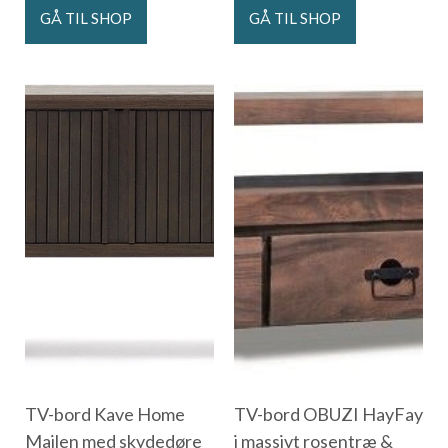
GÅ TIL SHOP
GÅ TIL SHOP
TV-bord Kave Home
TV-bord OBUZI HayFay
Mailen med skydedøre
i massivt rosentræ &