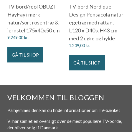
TV-bord/reol OBUZI
TV-bord Nordique
HayFay i mørk
Design Pensacola natur
natur/sort rosentræ &
egetræ med rattan,
jernstel 175x40x50 cm
L120 x D40 x H43 cm
9.249,00
kr.
med 2 døre og hylde
1.239,00
kr.
GÅ TIL SHOP
GÅ TIL SHOP
VELKOMMEN TIL BLOGGEN
På hjemmesiden kan du finde informationer om TV-bænke!
Vi har samlet en oversigt over de mest populære TV-borde,
der bliver solgt i Danmark.