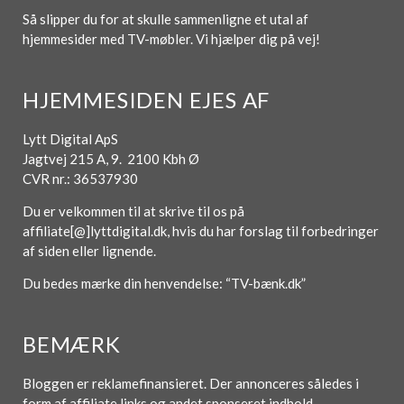
Så slipper du for at skulle sammenligne et utal af
hjemmesider med TV-møbler. Vi hjælper dig på vej!
HJEMMESIDEN EJES AF
Lytt Digital ApS
Jagtvej 215 A, 9. 2100 Kbh Ø
CVR nr.: 36537930
Du er velkommen til at skrive til os på
affiliate[@]lyttdigital.dk, hvis du har forslag til forbedringer
af siden eller lignende.
Du bedes mærke din henvendelse: “TV-bænk.dk”
BEMÆRK
Bloggen er reklamefinansieret. Der annonceres således i
form af affiliate links og andet sponseret indhold.