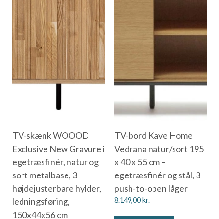
TV-skænk WOOOD
TV-bord Kave Home
Exclusive New Gravure i
Vedrana natur/sort 195
egetræsfinér, natur og
x 40 x 55 cm –
sort metalbase, 3
egetræsfinér og stål, 3
højdejusterbare hylder,
push-to-open låger
ledningsføring,
8.149,00
kr.
150x44x56 cm