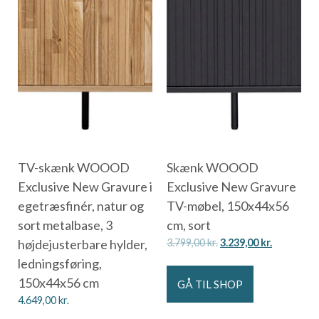
TV-skænk WOOOD
Skænk WOOOD
Exclusive New Gravure i
Exclusive New Gravure
egetræsfinér, natur og
TV-møbel, 150x44x56
sort metalbase, 3
cm, sort
højdejusterbare hylder,
3.799,00
kr.
3.239,00
kr.
ledningsføring,
150x44x56 cm
GÅ TIL SHOP
4.649,00
kr.