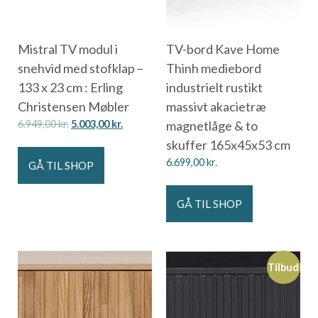
Mistral TV modul i
TV-bord Kave Home
snehvid med stofklap –
Thinh mediebord
133 x 23 cm : Erling
industrielt rustikt
Christensen Møbler
massivt akacietræ
6.949,00
kr.
5.003,00
kr.
magnetlåge & to
skuffer 165x45x53 cm
6.699,00
kr.
GÅ TIL SHOP
GÅ TIL SHOP
Tilbud